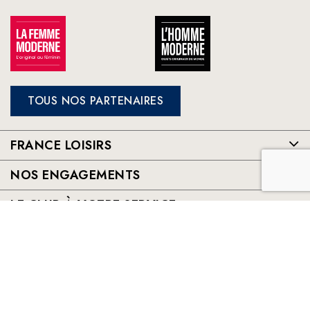
TOUS NOS PARTENAIRES
FRANCE LOISIRS
NOS ENGAGEMENTS
LE CLUB À VOTRE SERVICE
France Loisirs: Achat en ligne de livres, romans, jeux et jouets à
prix préférentiels. Les meilleurs livres sélectionnés par France
Loisirs : romans, suspense, thriller, policier, humour, livre
jeunesse, vie pratique, beaux livres, bandes dessinées, mangas,