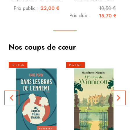
22,00 €
18,50 €
Prix public :
Prix club :
15,70 €
Nos coups de cœur
P
navigate_before
navigate_next