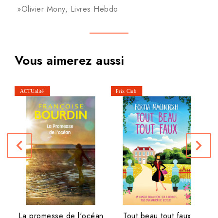
»Olivier Mony, Livres Hebdo
Vous aimerez aussi
navigate_before
navigate_next
P
La promesse de l'océan
Tout beau tout faux