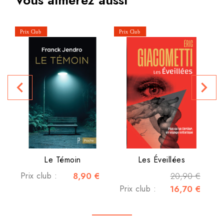
Vous aimerez aussi
navigate_before
navigate_next
P
Le Témoin
Les Éveillées
Prix club :
8,90 €
20,90 €
Prix club :
16,70 €