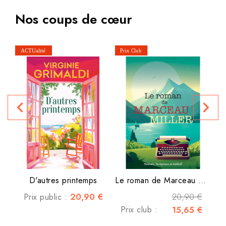
Nos coups de cœur
L
navigate_before
navigate_next
P
D'autres printemps
Le roman de Marceau Miller
20,90 €
20,90 €
Prix public :
Prix club :
15,65 €