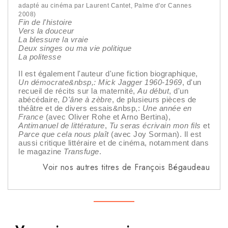
adapté au cinéma par Laurent Cantet, Palme d'or Cannes
2008)
Fin de l'histoire
Vers la douceur
La blessure la vraie
Deux singes ou ma vie politique
La politesse
Il est également l'auteur d'une fiction biographique,
Un démocrate&nbsp,: Mick Jagger 1960-1969
, d'un
recueil de récits sur la maternité,
Au début
, d'un
abécédaire,
D'âne à zèbre
, de plusieurs pièces de
théâtre et de divers essais&nbsp,:
Une année en
France
(avec Oliver Rohe et Arno Bertina),
Antimanuel de littérature
,
Tu seras écrivain mon fils
et
Parce que cela nous plaît
(avec Joy Sorman). Il est
aussi critique littéraire et de cinéma, notamment dans
le magazine
Transfuge
.
Voir nos autres titres de François Bégaudeau