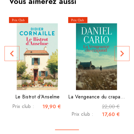
Vous aimerez aussi
navigate_before
navigate_next
P
Le Bistrot d'Anselme
La Vengeance du crapaud
Prix club :
19,90 €
22,00 €
Prix club :
17,60 €