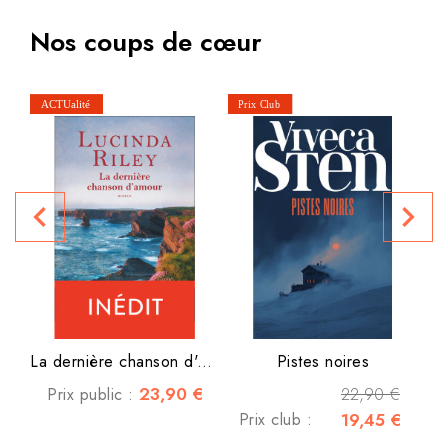
Nos coups de cœur
navigate_before
navigate_next
La dernière chanson d'amour
Pistes noires
23,90 €
22,90 €
Prix public :
Prix club :
19,45 €