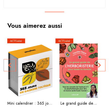
Vous aimerez aussi
navigate_before
navigate_next
Mini calendrier : 365 jours...
Le grand guide de...