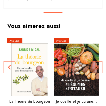
Vous aimerez aussi
M
navigate_before
navigate_next
La théorie du bourgeon
Je cueille et je cuisine...