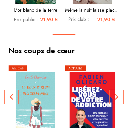
L'or blanc de la terre
Même la nuit laisse place à...
21,90 €
Prix club :
21,90 €
Prix public :
Nos coups de cœur
navigate_before
navigate_next
P