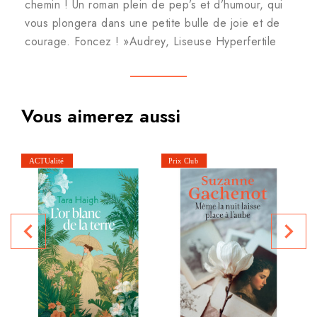
chemin ! Un roman plein de pep’s et d’humour, qui
vous plongera dans une petite bulle de joie et de
courage. Foncez ! »Audrey, Liseuse Hyperfertile
Vous aimerez aussi
navigate_before
navigate_next
P