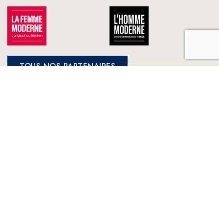
TOUS NOS PARTENAIRES
FRANCE LOISIRS
NOS ENGAGEMENTS
LE CLUB À VOTRE SERVICE
France Loisirs: Achat en ligne de livres, romans, jeux et jouets à
prix préférentiels. Les meilleurs livres sélectionnés par France
Loisirs : romans, suspense, thriller, policier, humour, livre
jeunesse, vie pratique, beaux livres, bandes dessinées, mangas,
young adult ...