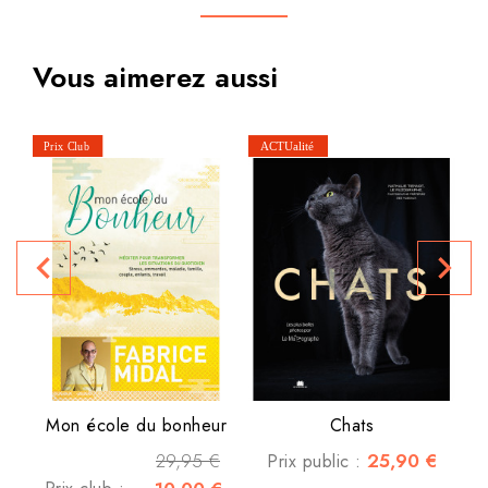
Vous aimerez aussi
Le
navigate_before
navigate_next
P
Mon école du bonheur
Chats
29,95 €
25,90 €
Prix public :