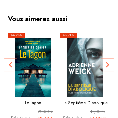
Vous aimerez aussi
P
navigate_before
navigate_next
Le lagon
La Septième Diabolique
22,00 €
17,00 €