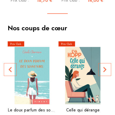
Prix club :
18,70 €
Prix club :
14,00 €
Nos coups de cœur
navigate_before
navigate_next
P
Le doux parfum des souvenirs
Celle qui dérange