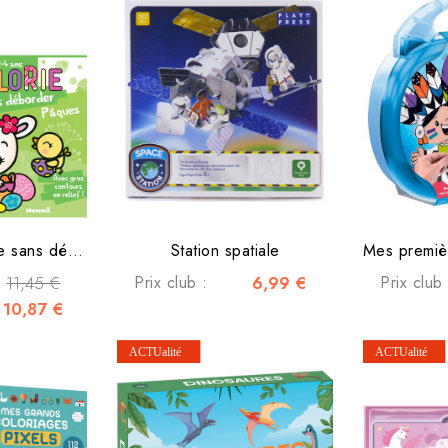
Pâques, Je colorie sans déborder, Gommettes pour les petits
Station spatiale
11,45 €
Prix club :
6,99 €
Prix club 
10,87 €