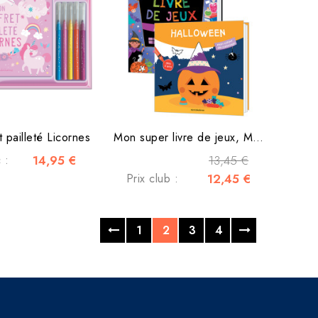
 pailleté Licornes
Mon super livre de jeux, Mon cahier coloriages Halloween
 :
14,95 €
13,45 €
Prix club :
12,45 €
1
2
3
4