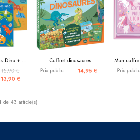
Masques et tattoos Dino + Mes grands coloriages Pixels
Coffret dinosaures
Mon coffret
15,90 €
Prix public :
14,95 €
Prix public
13,90 €
 de 43 article(s)