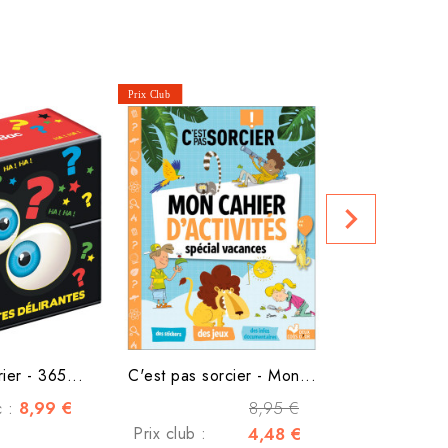
Mon super 
Prix club :
navigate_next
ier - 365...
C'est pas sorcier - Mon...
8,99 €
8,95 €
c :
Prix club :
4,48 €