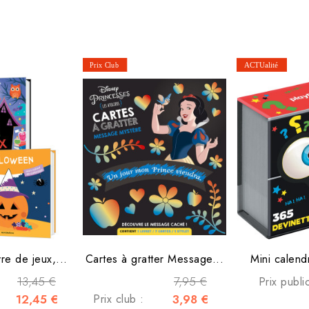
re de jeux,...
Cartes à gratter Message...
Mini calendr
13,45 €
7,95 €
Prix publi
12,45 €
Prix club :
3,98 €