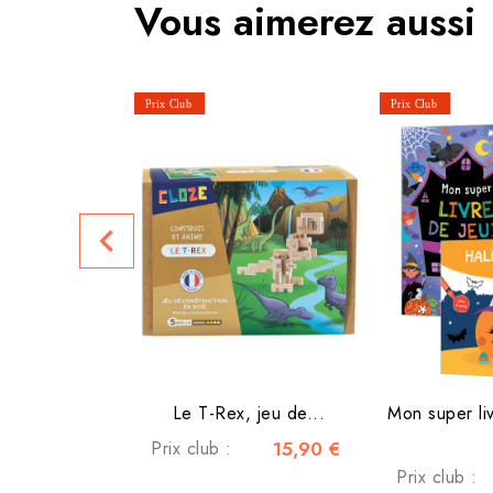
Vous aimerez aussi
navigate_before
Le T-Rex, jeu de...
Mon super liv
Prix club :
15,90 €
Prix club :