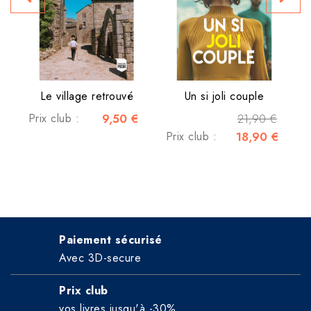
Le village retrouvé
Un si joli couple
Prix club :
9,50 €
21,90 €
Prix club :
18,90 €
Paiement sécurisé
Avec 3D-secure
Prix club
vos livres jusqu'à -30%