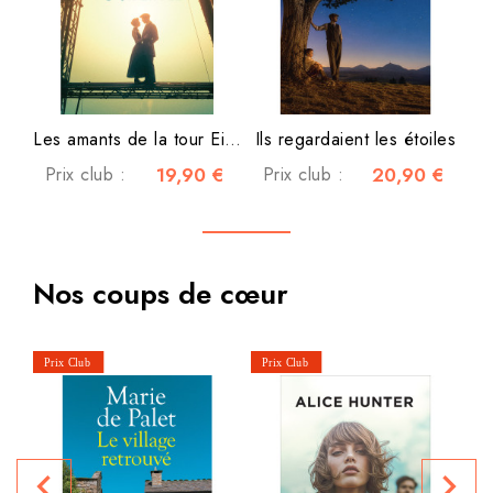
Les amants de la tour Eiffel
Ils regardaient les étoiles
Prix club :
19,90 €
Prix club :
20,90 €
Nos coups de cœur
Le
navigate_before
navigate_next
P