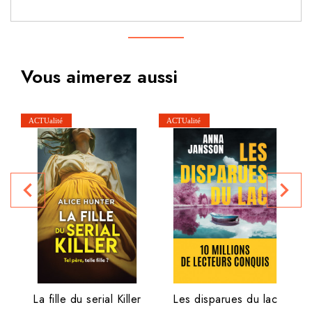
Vous aimerez aussi
navigate_before
navigate_next
P
La fille du serial Killer
Les disparues du lac