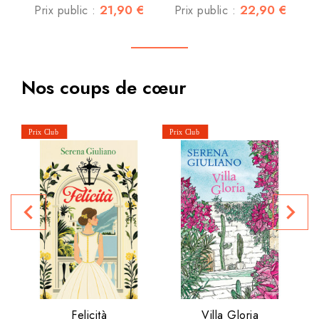
21,90 €
22,90 €
Prix public :
Prix public :
Nos coups de cœur
navigate_before
navigate_next
P
Felicità
Villa Gloria