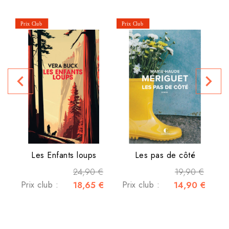
navigate_before
navigate_next
P
Les Enfants loups
Les pas de côté
24,90 €
19,90 €
Prix club :
18,65 €
Prix club :
14,90 €