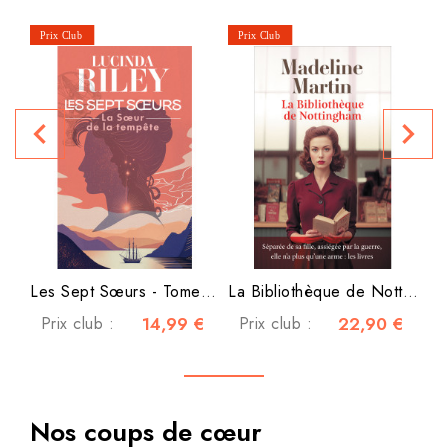
navigate_before
navigate_next
P
Les Sept Sœurs - Tome 2 -...
La Bibliothèque de Nottingham
Prix club :
14,99 €
Prix club :
22,90 €
Nos coups de cœur