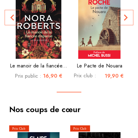
navigate_before
navigate_next
P
Le manoir de la fiancée...
Le Pacte de Nouara
16,90 €
Prix club :
19,90 €
Prix public :
Nos coups de cœur