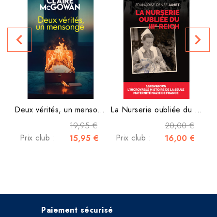
navigate_before
navigate_next
Deux vérités, un mensonge
La Nurserie oubliée du IIIe...
19,95 €
20,00 €
Prix club :
15,95 €
Prix club :
16,00 €
Paiement sécurisé