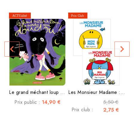
Je
navigate_before
navigate_next
P
Le grand méchant loup a...
Les Monsieur Madame : Ma...
14,90 €
5,50 €
Prix public :
Prix club :
2,75 €