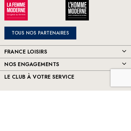
TOUS NOS PARTENAIRES
FRANCE LOISIRS
NOS ENGAGEMENTS
LE CLUB À VOTRE SERVICE
France Loisirs: Achat en ligne de livres, romans, jeux et jouets à
prix préférentiels. Les meilleurs livres sélectionnés par France
Loisirs : romans, suspense, thriller, policier, humour, livre
jeunesse, vie pratique, beaux livres, bandes dessinées, mangas,
young adult ...