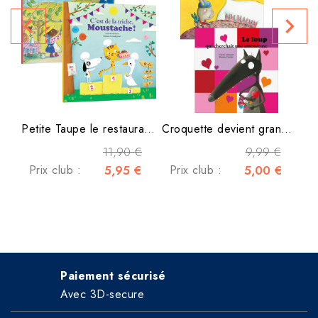
navigate_before
navigate_next
P
Petite Taupe le restaurant...
Croquette devient grand...
11,90 €
9,99 €
Prix club :
5,95 €
Prix club :
5,00 €
Paiement sécurisé
Avec 3D-secure