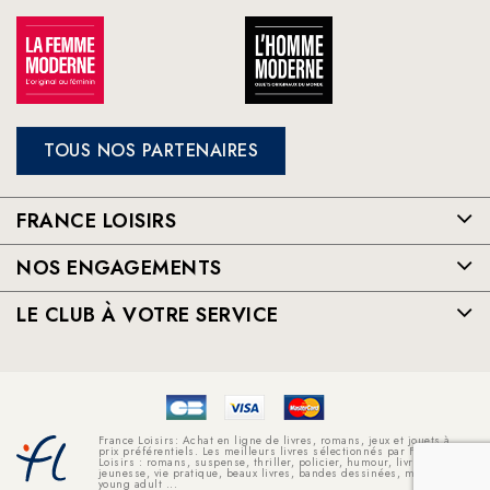
TOUS NOS PARTENAIRES
FRANCE LOISIRS
NOS ENGAGEMENTS
LE CLUB À VOTRE SERVICE
France Loisirs: Achat en ligne de livres, romans, jeux et jouets à
prix préférentiels. Les meilleurs livres sélectionnés par France
Loisirs : romans, suspense, thriller, policier, humour, livre
jeunesse, vie pratique, beaux livres, bandes dessinées, mangas,
young adult ...