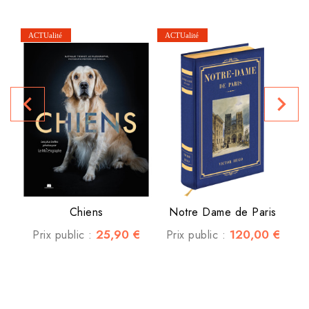
B
navigate_before
navigate_next
Chiens
Notre Dame de Paris
25,90 €
120,00 €
Prix public :
Prix public :