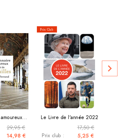
Escape game
Prix public
navigate_next
 amoureux...
Le Livre de l'année 2022
29,95 €
17,50 €
14,98 €
Prix club :
5,25 €