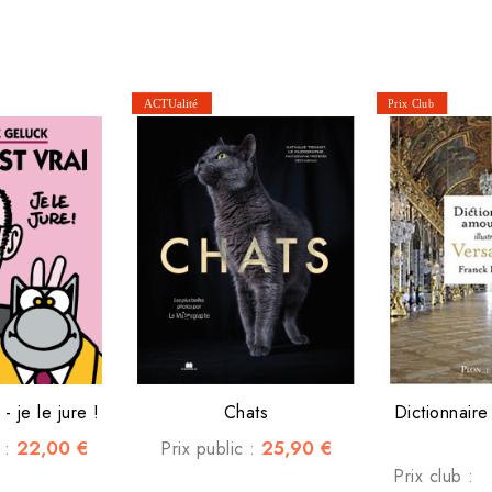
 - je le jure !
Chats
Dictionnaire
22,00 €
25,90 €
c :
Prix public :
Prix club :