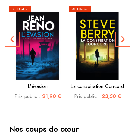
navigate_before
navigate_next
P
L'évasion
La conspiration Concord
21,90 €
23,50 €
Prix public :
Prix public :
Nos coups de cœur