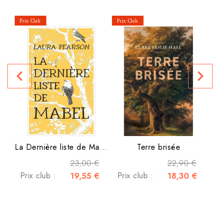
P
navigate_before
navigate_next
La Dernière liste de Mabel
Terre brisée
23,00 €
22,90 €
Prix club :
19,55 €
Prix club :
18,30 €