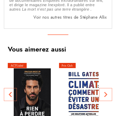
de documentaires
Enquêtes extraordinaires
sur M6,
et dirige le magazine
Inexploré.
Il a publié entre
autres
La mort n'est pas une terre étrangère
.
Voir nos autres titres de Stéphane Allix
Vous aimerez aussi
navigate_before
navigate_next
P