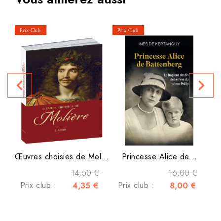
navigate_before
navigate_next
P
Œuvres choisies de Molière
Princesse Alice de...
14,50 €
16,00 €
Prix club :
4,35 €
Prix club :
8,00 €