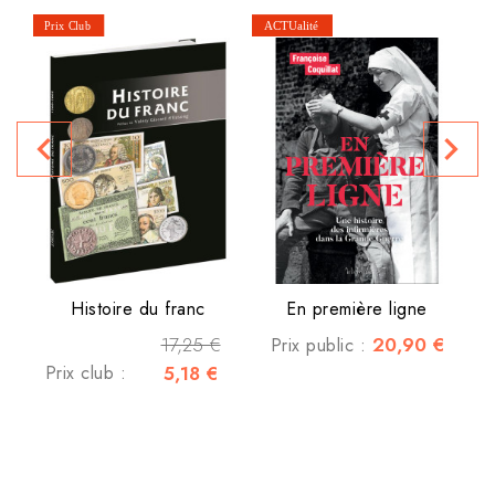
navigate_before
navigate_next
P
Histoire du franc
En première ligne
17,25 €
20,90 €
Prix public :
Prix club :
5,18 €