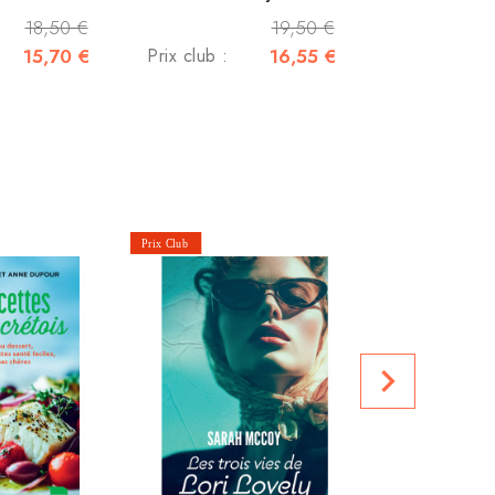
18,50 €
19,50 €
15,70 €
Prix club :
16,55 €
Mieux que da
navigate_next
Prix club :