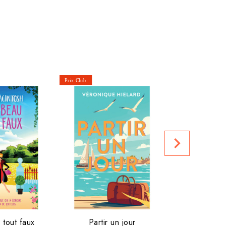
navigate_next
Prix club :
 tout faux
Partir un jour