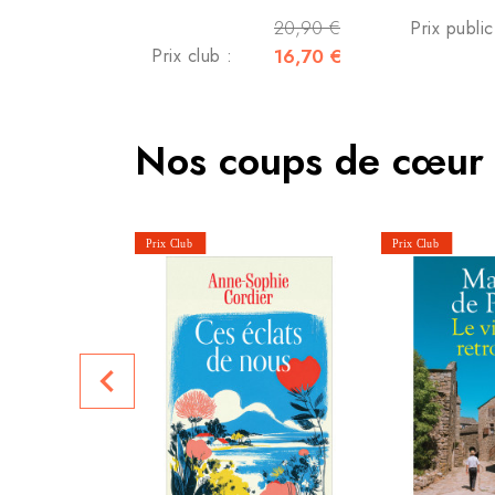
20,90 €
Prix publi
Prix club :
16,70 €
Nos coups de cœur
navigate_before