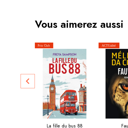
Vous aimerez aussi
navigate_before
La fille du bus 88
Fa