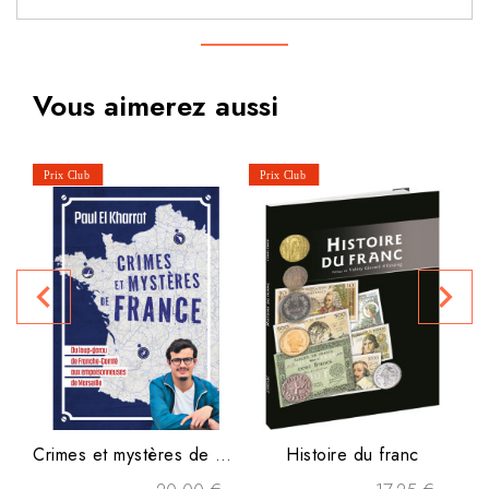
Vous aimerez aussi
N
navigate_before
navigate_next
P
Crimes et mystères de France
Histoire du franc