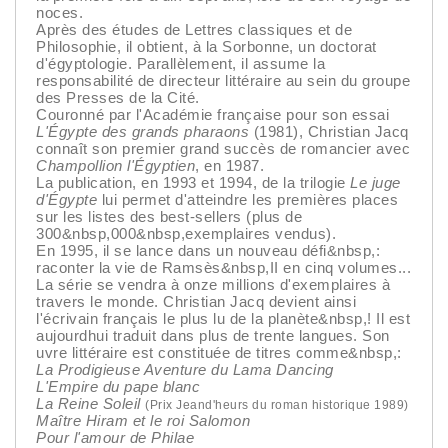
noces.
Après des études de Lettres classiques et de
Philosophie, il obtient, à la Sorbonne, un doctorat
d'égyptologie. Parallèlement, il assume la
responsabilité de directeur littéraire au sein du groupe
des Presses de la Cité.
Couronné par l'Académie française pour son essai
L'Égypte des grands pharaons
(1981), Christian Jacq
connaît son premier grand succès de romancier avec
Champollion l'Égyptien
, en 1987.
La publication, en 1993 et 1994, de la trilogie
Le juge
d'Égypte
lui permet d'atteindre les premières places
sur les listes des best-sellers (plus de
300&nbsp,000&nbsp,exemplaires vendus).
En 1995, il se lance dans un nouveau défi&nbsp,:
raconter la vie de Ramsès&nbsp,II en cinq volumes...
La série se vendra à onze millions d'exemplaires à
travers le monde. Christian Jacq devient ainsi
l'écrivain français le plus lu de la planète&nbsp,! Il est
aujourdhui traduit dans plus de trente langues. Son
uvre littéraire est constituée de titres comme&nbsp,:
La Prodigieuse Aventure du Lama Dancing
L'Empire du pape blanc
La Reine Soleil
(Prix Jeand'heurs du roman historique 1989)
Maître Hiram et le roi Salomon
Pour l'amour de Philae