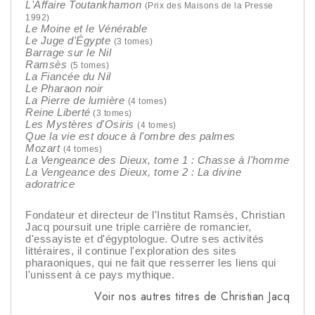
L'Affaire Toutankhamon
(Prix des Maisons de la Presse
1992)
Le Moine et le Vénérable
Le Juge d'Égypte
(3 tomes)
Barrage sur le Nil
Ramsès
(5 tomes)
La Fiancée du Nil
Le Pharaon noir
La Pierre de lumière
(4 tomes)
Reine Liberté
(3 tomes)
Les Mystères d'Osiris
(4 tomes)
Que la vie est douce à l'ombre des palmes
Mozart
(4 tomes)
La Vengeance des Dieux, tome 1 : Chasse à l'homme
La Vengeance des Dieux, tome 2 : La divine
adoratrice
Fondateur et directeur de l'Institut Ramsès, Christian
Jacq poursuit une triple carrière de romancier,
d'essayiste et d'égyptologue. Outre ses activités
littéraires, il continue l'exploration des sites
pharaoniques, qui ne fait que resserrer les liens qui
l'unissent à ce pays mythique.
Voir nos autres titres de Christian Jacq