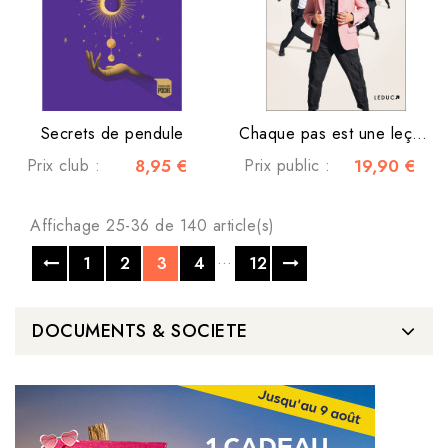
Secrets de pendule
Chaque pas est une leçon de vie
Prix club :
8,95 €
Prix public :
19,90 €
Affichage 25-36 de 140 article(s)
…
1
2
3
4
12
DOCUMENTS & SOCIETE