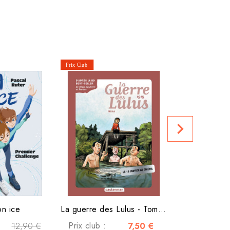
Un garçon 
navigate_next
Prix club :
on ice
La guerre des Lulus - Tome...
12,90 €
Prix club :
7,50 €