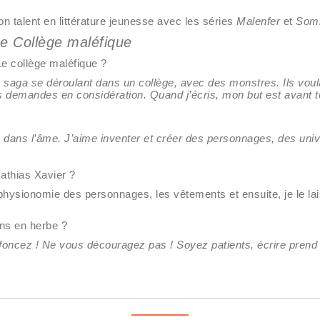
 talent en littérature jeunesse avec les séries
Malenfer
et
Somb
e Collège maléfique
 collège maléfique ?
ga se déroulant dans un collège, avec des monstres. Ils voulaien
s demandes en considération. Quand j’écris, mon but est avant tout
e dans l’âme. J’aime inventer et créer des personnages, des unive
athias Xavier ?
a physionomie des personnages, les vêtements et ensuite, je le lai
ns en herbe ?
 foncez ! Ne vous découragez pas ! Soyez patients, écrire prend