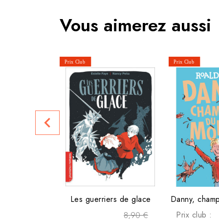
Vous aimerez aussi
navigate_before
Les guerriers de glace
Danny, cham
8,90 €
Prix club :