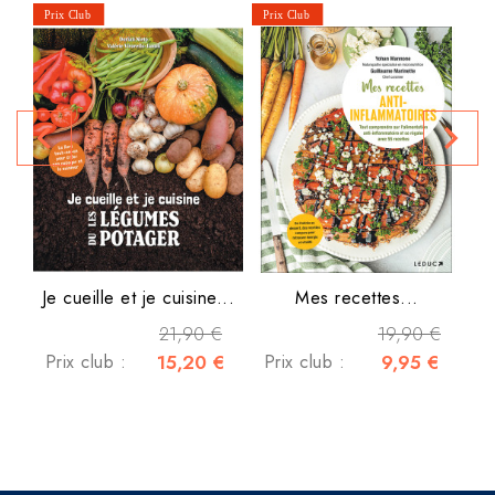
Fr
navigate_before
navigate_next
P
Je cueille et je cuisine...
Mes recettes...
21,90 €
19,90 €
Prix club :
15,20 €
Prix club :
9,95 €