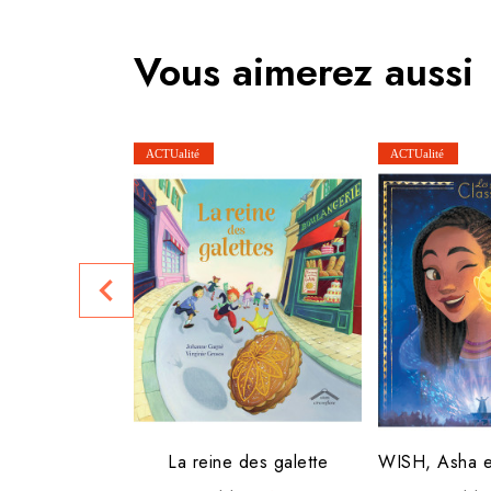
Vous aimerez aussi
navigate_before
La reine des galette