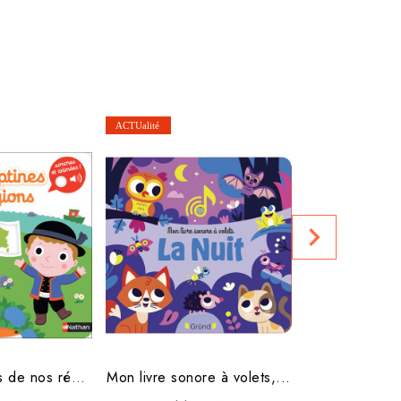
Azuro et la
navigate_next
Prix club :
Mes comptines de nos régions
Mon livre sonore à volets,...