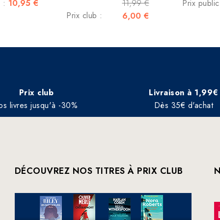
10,95 €
11,99 €
c :
Prix publi
Prix club :
6,00 €
Prix club
Livraison à 1,99€
os livres jusqu'à -30%
Dès 35€ d'achat
DÉCOUVREZ NOS TITRES À PRIX CLUB
N