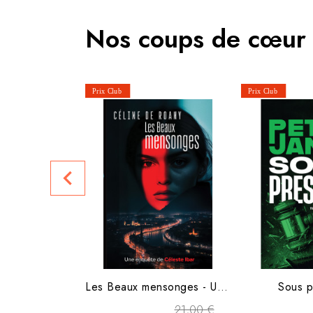
Nos coups de cœur
navigate_before
Les Beaux mensonges - Une...
Sous p
21,00 €