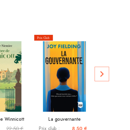
Prix club :
navigate_next
e Winnicott
La gouvernante
22,50 €
Prix club :
8,50 €