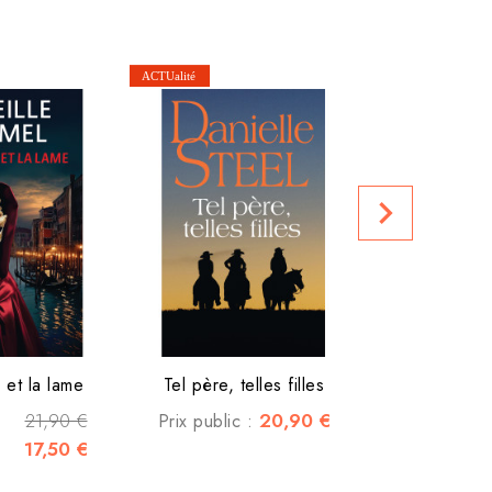
Prix club :
navigate_next
et la lame
Tel père, telles filles
21,90 €
20,90 €
Prix public :
17,50 €