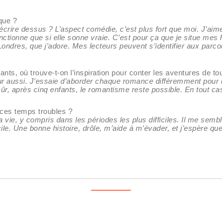
que ?
écrire dessus ? L’aspect comédie, c’est plus fort que moi. J’aime 
tionne que si elle sonne vraie. C’est pour ça que je situe mes hi
 Londres, que j’adore. Mes lecteurs peuvent s’identifier aux par
ts, où trouve-t-on l’inspiration pour conter les aventures de t
ur aussi. J’essaie d’aborder chaque romance différemment pour qu
sûr, après cinq enfants, le romantisme reste possible. En tout ca
 ces temps troubles ?
la vie, y compris dans les périodes les plus difficiles. Il me se
e. Une bonne histoire, drôle, m’aide à m’évader, et j’espère que