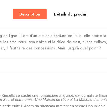
Description
Détails du produit
n ligne ! Lors d’un atelier d’écriture en Italie, elle croise la
e les amoureux. Ava n’aime ni la déco de Matt, ni ses collocs
er, il faut faire des concessions. Mais jusqu’à quel point ?
insella se cache une romancière anglaise, ex-journaliste financ
Un Secret entre amis, Une Maison de rêve et La Madone des ent
 série culte
L'Accro du shopping
mettant en scène l'inoubliable