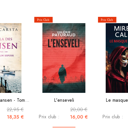
La Villa des Hansen - Tome1...
L'enseveli
Le masque 
22,95 €
20,00 €
18,35 €
Prix club :
16,00 €
Prix club :