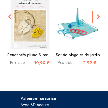
Fig
navigate_before
navigate_next
P
Pendentifs plume & nœuds
Set de plage et de jardin
Prix club :
10,90 €
Prix club :
2,99 €
Paiement sécurisé
Avec 3D-secure