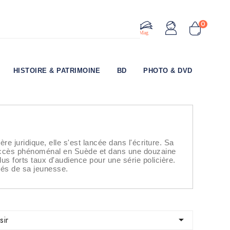
0
Le Mag
HISTOIRE & PATRIMOINE
BD
PHOTO & DVD
re juridique, elle s'est lancée dans l'écriture. Sa
uccès phénoménal en Suède et dans une douzaine
us forts taux d'audience pour une série policière.
étés de sa jeunesse.

sir