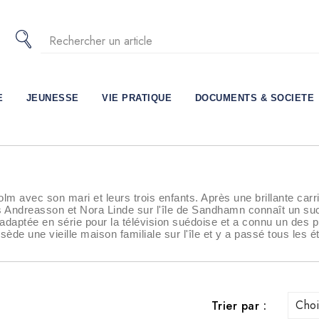
E
JEUNESSE
VIE PRATIQUE
DOCUMENTS & SOCIETE
m avec son mari et leurs trois enfants. Après une brillante carriè
 Andreasson et Nora Linde sur l'île de Sandhamn connaît un s
daptée en série pour la télévision suédoise et a connu un des pl
de une vieille maison familiale sur l'île et y a passé tous les 
Choi
Trier par :