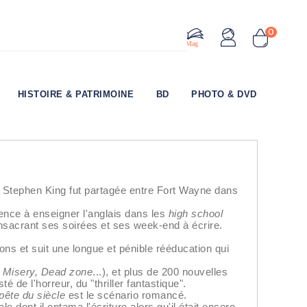
0
Le Mag
HISTOIRE & PATRIMOINE
BD
PHOTO & DVD
e Stephen King fut partagée entre Fort Wayne dans
ence à enseigner l'anglais dans les
high school
onsacrant ses soirées et ses week-end à écrire.
ons et suit une longue et pénible rééducation qui
e, Misery, Dead zone
...), et plus de 200 nouvelles
de l'horreur, du "thriller fantastique".
ête du siècle
est le scénario romancé.
dont il entama l'écriture alors qu'il était encore