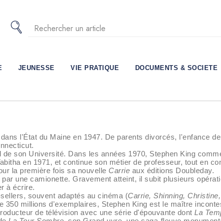
E
JEUNESSE
VIE PRATIQUE
DOCUMENTS & SOCIETE
 dans l'État du Maine en 1947. De parents divorcés, l'enfance d
onnecticut.
rnal de son Université. Dans les années 1970, Stephen King comm
abitha en 1971, et continue son métier de professeur, tout en c
our la première fois sa nouvelle
Carrie
aux éditions Doubleday.
 par une camionette. Gravement atteint, il subit plusieurs opérati
 à écrire.
sellers, souvent adaptés au cinéma (
Carrie, Shinning, Christin
350 millions d'exemplaires, Stephen King est le maître incontesté 
 producteur de télévision avec une série d'épouvante dont
La Temp
 de
La Tour Sombre
, son Grand uvre, une saga-fleuve monumentale 