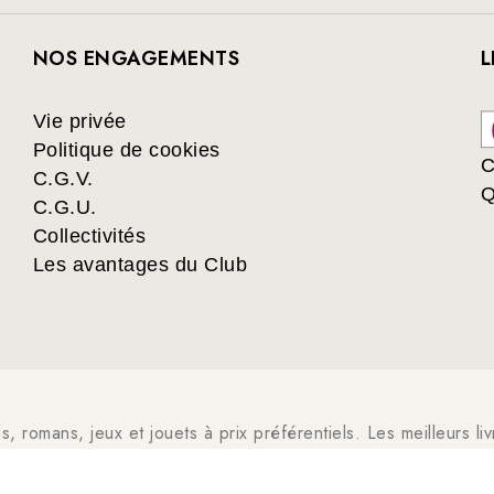
NOS ENGAGEMENTS
L
Vie privée
Politique de cookies
C
C.G.V.
Q
C.G.U.
Collectivités
Les avantages du Club
es, romans, jeux et jouets à prix préférentiels. Les meilleurs l
livre jeunesse, vie pratique, beaux livres, bandes dessinées, m