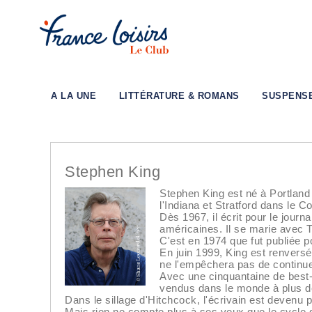
A LA UNE
LITTÉRATURE & ROMANS
SUSPENS
Stephen King
Stephen King est né à Portland
l'Indiana et Stratford dans le C
Dès 1967, il écrit pour le jou
américaines. Il se marie avec T
C'est en 1974 que fut publiée p
En juin 1999, King est renversé
ne l'empêchera pas de continuer
Avec une cinquantaine de best-
vendus dans le monde à plus de 
Dans le sillage d'Hitchcock, l'écrivain est devenu
Mais rien ne compte plus à ses yeux que le cycle