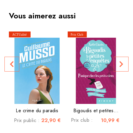
Vous aimerez aussi
navigate_before
navigate_next
Le crime du paradis
Bigoudis et petites...
22,90 €
Prix club :
10,99 €
Prix public :