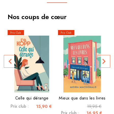
Nos coups de cœur
L
P
navigate_before
navigate_next
Celle qui dérange
Mieux que dans les livres
Prix club :
15,90 €
19,95 €
Prix club :
16,95 €