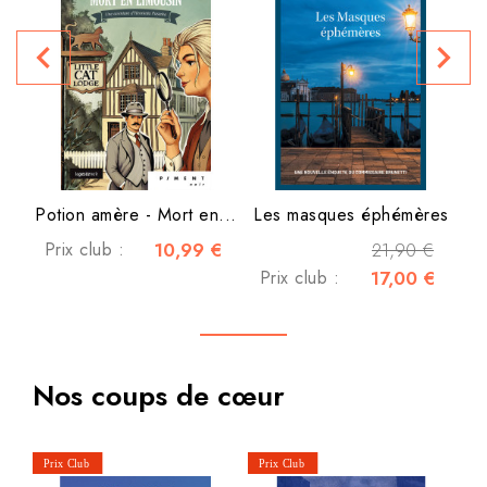
navigate_before
navigate_next
P
Potion amère - Mort en...
Les masques éphémères
Prix club :
10,99 €
21,90 €
Prix club :
17,00 €
Nos coups de cœur