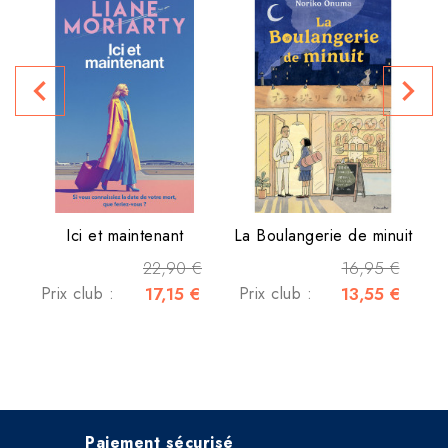
navigate_before
navigate_next
P
Ici et maintenant
La Boulangerie de minuit
22,90 €
16,95 €
Prix club :
17,15 €
Prix club :
13,55 €
Paiement sécurisé