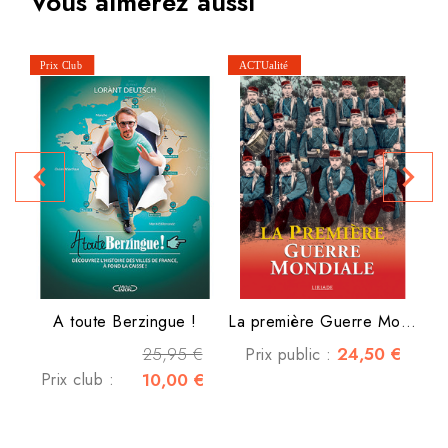
Vous aimerez aussi
J
navigate_before
navigate_next
P
A toute Berzingue !
La première Guerre Mondiale
25,95 €
24,50 €
Prix public :
Prix club :
10,00 €