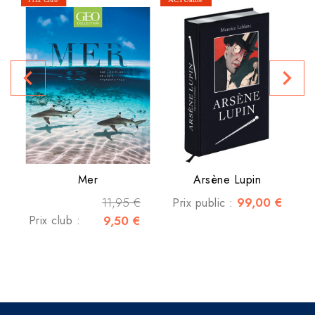
navigate_before
navigate_next
Mer
Arsène Lupin
11,95 €
99,00 €
Prix public :
Prix club :
9,50 €