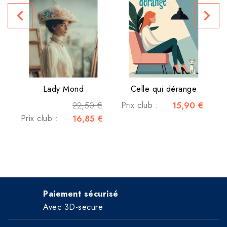
navigate_before
navigate_next
P
Lady Mond
Celle qui dérange
22,50 €
Prix club :
15,90 €
Prix club :
16,85 €
Paiement sécurisé
Avec 3D-secure