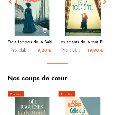
navigate_before
navigate_next
P
Trois femmes de la Baltique...
Les amants de la tour Eiffel
Prix club :
9,20 €
Prix club :
19,90 €
Nos coups de cœur
C'e