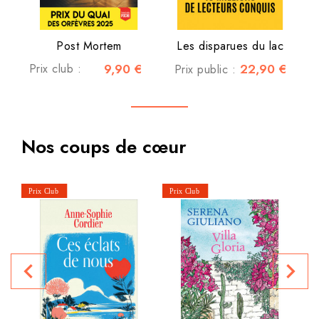
Post Mortem
Les disparues du lac
Prix club :
9,90 €
22,90 €
Prix public :
Nos coups de cœur
P
navigate_before
navigate_next