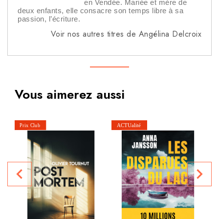
en Vendée. Mariée et mère de
deux enfants, elle consacre son temps libre à sa
passion, l’écriture.
Voir nos autres titres de Angélina Delcroix
Vous aimerez aussi
navigate_before
navigate_next
P