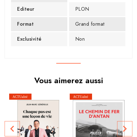
Editeur
PLON
Format
Grand format
Exclusivité
Non
Vous aimerez aussi
Ch
navigate_before
navigate_next