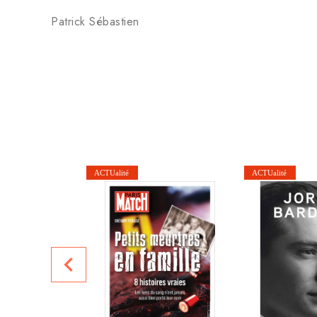
Patrick Sébastien
navigate_before