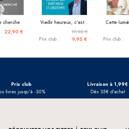
e cherche
Vieillir heureux, c'est...
Cette lumi
22,90 €
19,90 €
c :
Prix club :
9,95 €
Prix club :
Prix club
Livraison à 1,99€
os livres jusqu'à -30%
Dès 35€ d'achat