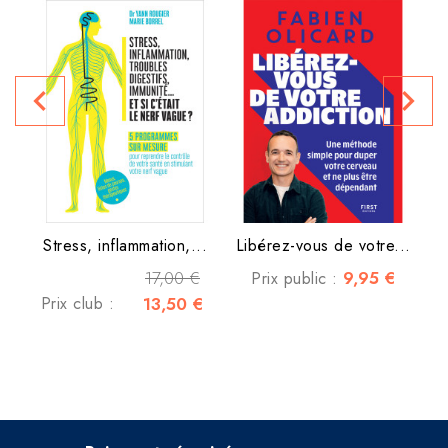
navigate_before
navigate_next
Stress, inflammation,...
Libérez-vous de votre...
17,00 €
9,95 €
Prix public :
Prix club :
13,50 €