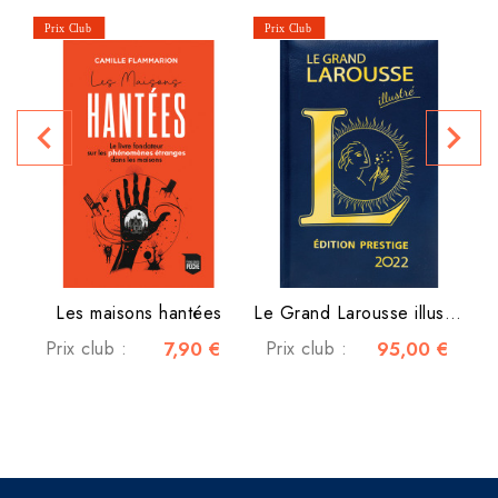
navigate_before
navigate_next
Les maisons hantées
Le Grand Larousse illustré...
Prix club :
7,90 €
Prix club :
95,00 €