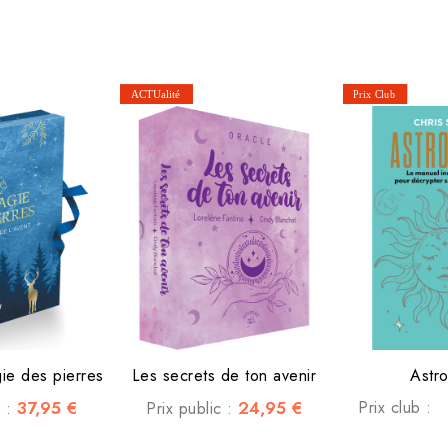
gie des pierres
Les secrets de ton avenir
Astro
37,95 €
24,95 €
Prix club :
c :
Prix public :