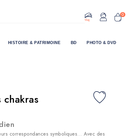
0
Le Mag
HISTOIRE & PATRIMOINE
BD
PHOTO & DVD
 chakras
idien
, leurs correspondances symboliques… Avec des