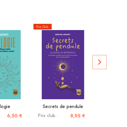
Rien à
Prix public
navigate_next
logie
Secrets de pendule
6,50 €
Prix club :
8,95 €