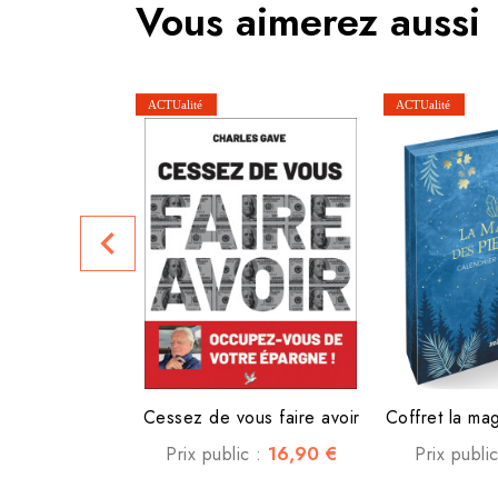
Vous aimerez aussi
navigate_before
Cessez de vous faire avoir
Coffret la ma
16,90 €
Prix public :
Prix publi