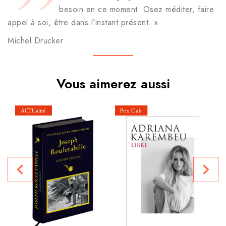
besoin en ce moment. Osez méditer, faire
appel à soi, être dans l’instant présent. »
Michel Drucker
Vous aimerez aussi
J
navigate_before
navigate_next
P