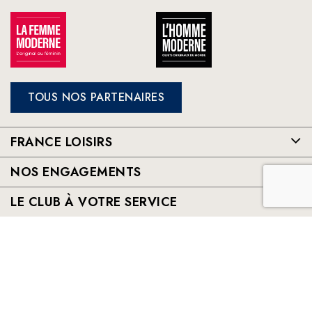
TOUS NOS PARTENAIRES
FRANCE LOISIRS
NOS ENGAGEMENTS
LE CLUB À VOTRE SERVICE
France Loisirs: Achat en ligne de livres, romans, jeux et jouets à
prix préférentiels. Les meilleurs livres sélectionnés par France
Loisirs : romans, suspense, thriller, policier, humour, livre
jeunesse, vie pratique, beaux livres, bandes dessinées, mangas,
young adult ...