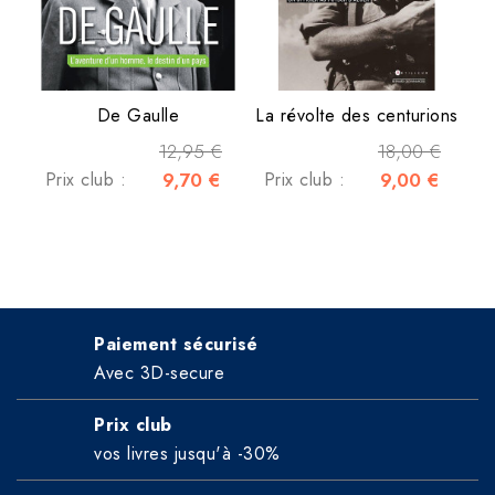
De Gaulle
La révolte des centurions
12,95 €
18,00 €
Prix club :
9,70 €
Prix club :
9,00 €
Paiement sécurisé
Avec 3D-secure
Prix club
vos livres jusqu'à -30%