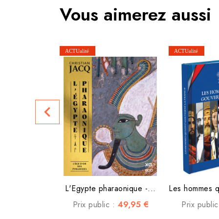
Vous aimerez aussi
navigate_before
L'Egypte pharaonique -...
49,95 €
Prix public :
Prix publi