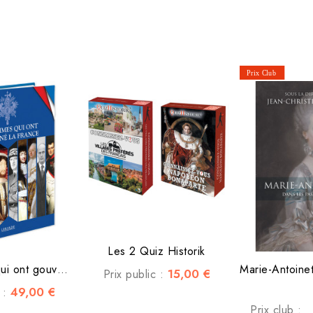
Les 2 Quiz Historik
Les hommes qui ont gouverné...
15,00 €
Prix public :
49,00 €
c :
Prix club :