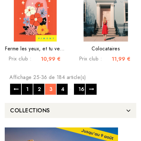
Ferme les yeux, et tu verras
Colocataires
Prix club :
10,99 €
Prix club :
11,99 €
Affichage 25-36 de 184 article(s)
…
1
2
3
4
16
COLLECTIONS