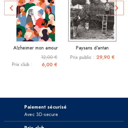
navigate_before
navigate_next
Alzheimer mon amour
Paysans d'antan
12,00 €
29,90 €
Prix public :
Prix club :
6,00 €
Paiement sécurisé
Avec 3D-secure
Prix club